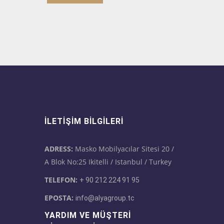
İLETIŞIM BILGILERI
ADRESS:
Masko Mobilyacılar Sitesi 20 /
A Blok No:25 Ikitelli / Istanbul / Turkey
TELEFON:
+ 90 212 224 91 95
EPOSTA:
info@alyagroup.tc
YARDIM VE MÜŞTERI