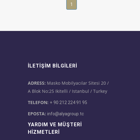
1
İLETIŞIM BILGILERI
ADRESS:
Masko Mobilyacılar Sitesi 20 /
A Blok No:25 Ikitelli / Istanbul / Turkey
TELEFON:
+ 90 212 224 91 95
EPOSTA:
info@alyagroup.tc
YARDIM VE MÜŞTERI
HIZMETLERI