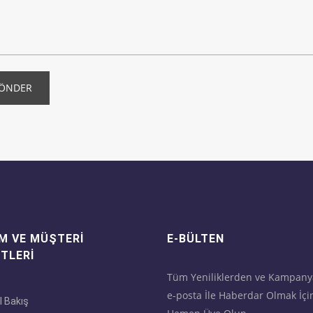
ÖNDER
M VE MÜŞTERI
E-BÜLTEN
TLERI
Tüm Yeniliklerden ve Kampany
e-posta İle Haberdar Olmak İçi
l Bakış