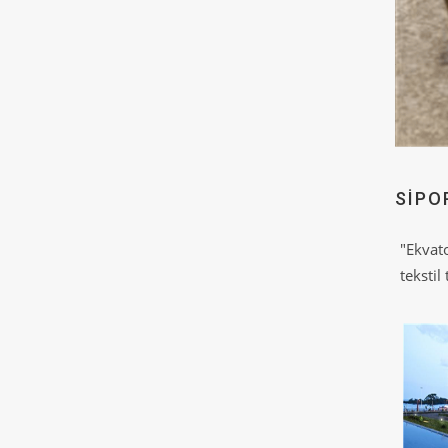
SIPO
"Ekvat
tekstil