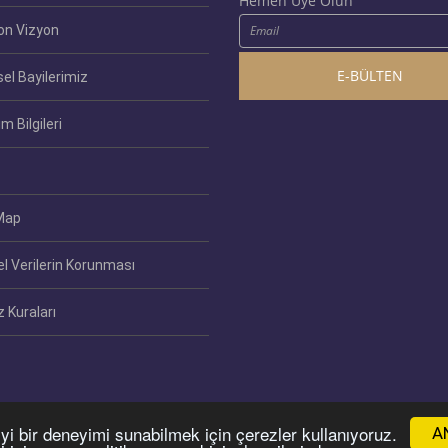
Hemen Üye Olun
on Vizyon
E-BÜLTEN
el Bayilerimiz
im Bilgileri
Map
el Verilerin Korunması
 Kuraları
yi bir deneyimi sunabilmek için çerezler kullanıyoruz.
A