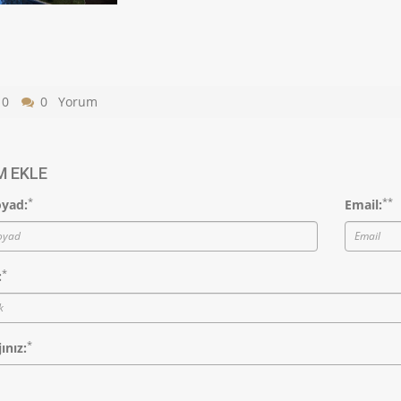
10
0 Yorum
 EKLE
*
*
*
yad:
Email:
*
:
*
ınız: