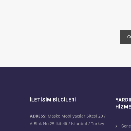
G
İLETIŞIM BILGILERI
YARDI
HIZME
ADRESS:
Masko Mobilyacılar Sitesi 20 /
A Blok No:25 Ikitelli / Istanbul / Turkey
Gene