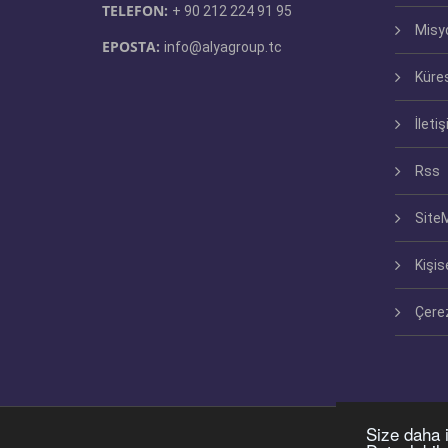
TELEFON:
+ 90 212 224 91 95
Misy
EPOSTA:
info@alyagroup.tc
Küres
İletiş
Rss
Site
Kişis
Çerez
Size daha i