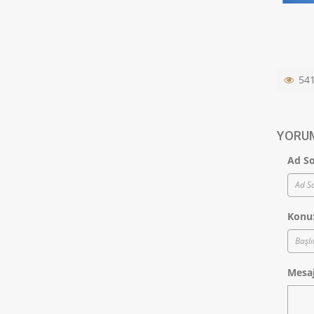
54
YORUM
Ad So
Konu
Mesaj